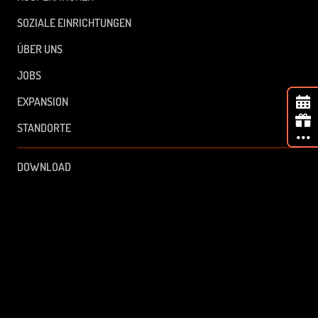
SOZIALE EINRICHTUNGEN
ÜBER UNS
JOBS
EXPANSION
STANDORTE
DOWNLOAD
FAQ
GU
IMPRESSUM
DATENSCHUTZ
AGB
built with