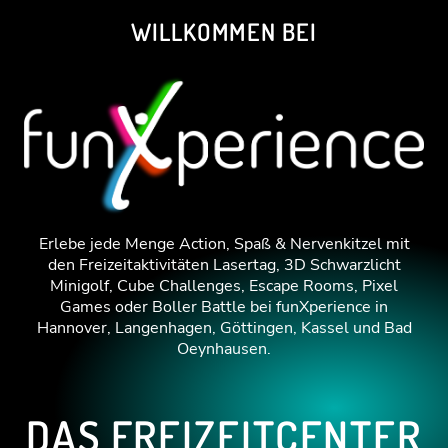
Zum
WILLKOMMEN BEI
Inhalt
springen
Erlebe jede Menge Action, Spaß & Nervenkitzel mit
den Freizeitaktivitäten Lasertag, 3D Schwarzlicht
Minigolf, Cube Challenges, Escape Rooms, Pixel
Games oder Boller Battle bei funXperience in
Hannover, Langenhagen, Göttingen, Kassel und Bad
Oeynhausen.
DAS FREIZEITCENTER