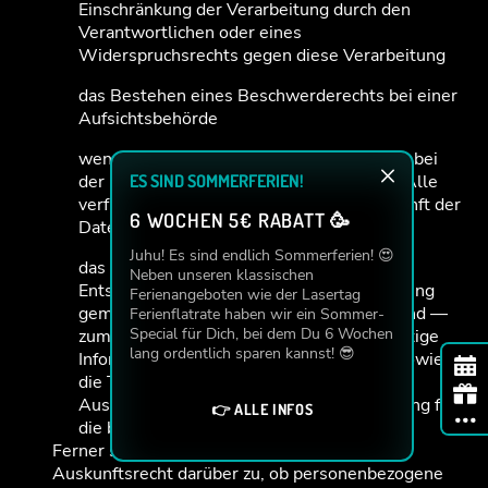
Einschränkung der Verarbeitung durch den
Verantwortlichen oder eines
Widerspruchsrechts gegen diese Verarbeitung
das Bestehen eines Beschwerderechts bei einer
Aufsichtsbehörde
wenn die personenbezogenen Daten nicht bei
der betroffenen Person erhoben werden: Alle
ES SIND SOMMERFERIEN!
verfügbaren Informationen über die Herkunft der
6 WOCHEN 5€ RABATT 🥳
Daten
Juhu! Es sind endlich Sommerferien! 😍
das Bestehen einer automatisierten
Neben unseren klassischen
Entscheidungsfindung einschließlich Profiling
Ferienangeboten wie der Lasertag
gemäß Artikel 22 Abs.1 und 4 DS-GVO und —
Ferienflatrate haben wir ein Sommer-
Special für Dich, bei dem Du 6 Wochen
zumindest in diesen Fällen — aussagekräftige
lang ordentlich sparen kannst! 😎
Informationen über die involvierte Logik sowie
die Tragweite und die angestrebten
Auswirkungen einer derartigen Verarbeitung für
👉 ALLE INFOS
die betroffene Person
Ferner steht der betroffenen Person ein
Auskunftsrecht darüber zu, ob personenbezogene