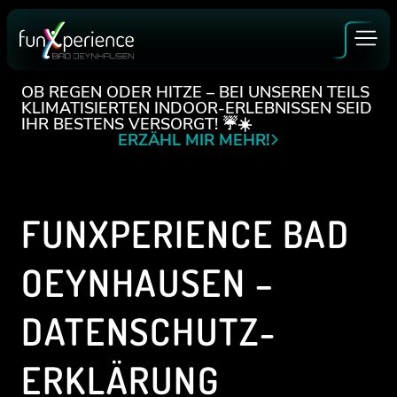
Zum
Inhalt
springen
OB REGEN ODER HITZE – BEI UNSEREN TEILS
KLIMATISIERTEN INDOOR-ERLEBNISSEN SEID
IHR BESTENS VERSORGT! ☔️☀️
ERZÄHL MIR MEHR!
GUTSCHEINE
BUCHEN
FUNXPERIENCE BAD
OEYNHAUSEN –
ALLE ERLEBNISSE
DATENSCHUTZ­
ERKLÄRUNG