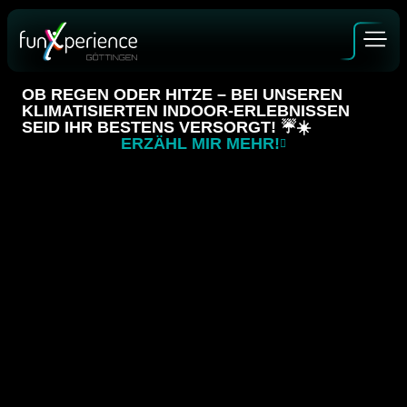
Zum
Inhalt
springen
OB REGEN ODER HITZE – BEI UNSEREN
KLIMATISIERTEN INDOOR-ERLEBNISSEN
SEID IHR BESTENS VERSORGT! ☔️☀️
ERZÄHL MIR MEHR!
GUTSCHEINE
BUCHEN
ALLE ERLEBNISSE