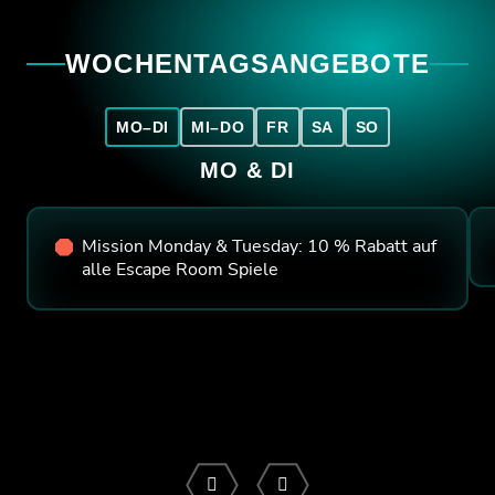
WOCHENTAGSANGEBOTE
MO–DI
MI–DO
FR
SA
SO
MO & DI
Mission Monday & Tuesday: 10 % Rabatt auf
alle Escape Room Spiele