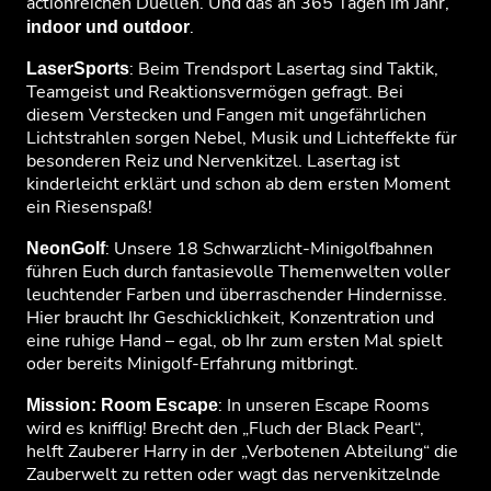
actionreichen Duellen. Und das an 365 Tagen im Jahr,
.
indoor und outdoor
: Beim Trendsport Lasertag sind Taktik,
LaserSports
Teamgeist und Reaktionsvermögen gefragt. Bei
diesem Verstecken und Fangen mit ungefährlichen
Lichtstrahlen sorgen Nebel, Musik und Lichteffekte für
besonderen Reiz und Nervenkitzel. Lasertag ist
kinderleicht erklärt und schon ab dem ersten Moment
ein Riesenspaß!
: Unsere 18 Schwarzlicht-Minigolfbahnen
NeonGolf
führen Euch durch fantasievolle Themenwelten voller
leuchtender Farben und überraschender Hindernisse.
Hier braucht Ihr Geschicklichkeit, Konzentration und
eine ruhige Hand – egal, ob Ihr zum ersten Mal spielt
oder bereits Minigolf-Erfahrung mitbringt.
: In unseren Escape Rooms
Mission: Room Escape
wird es knifflig! Brecht den „Fluch der Black Pearl“,
helft Zauberer Harry in der „Verbotenen Abteilung“ die
Zauberwelt zu retten oder wagt das nervenkitzelnde