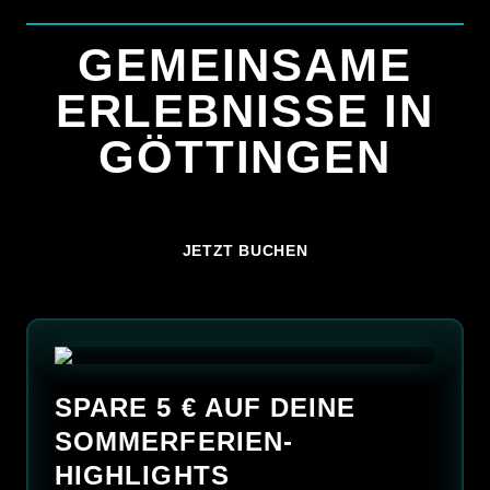
GEMEINSAME
ERLEBNISSE IN
GÖTTINGEN
JETZT BUCHEN
START
EVENTS & ANGEBOTE
PREISE
SPARE 5 € AUF DEINE
FAQ
SOMMERFERIEN-
HIGHLIGHTS