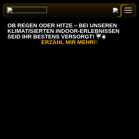
Zum
Inhalt
springen
OB REGEN ODER HITZE – BEI UNSEREN
KLIMATISIERTEN INDOOR-ERLEBNISSEN
SEID IHR BESTENS VERSORGT! ☔️☀️
ERZÄHL MIR MEHR!
GUTSCHEINE
BUCHEN
ALLE ERLEBNISSE
START
BOLLER BATTLE
EVENTS & ANGEBOTE