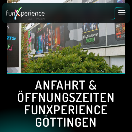
Zum
Inhalt
springen
GUTSCHEINE
BUCHEN
ANFAHRT &
ALLE ERLEBNISSE
ÖFFNUNGSZEITEN
FUNXPERIENCE
GÖTTINGEN