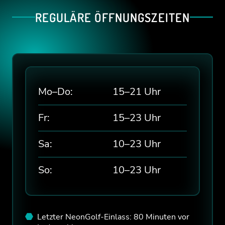
REGULÄRE ÖFFNUNGSZEITEN
Mo–Do:
15–21 Uhr
Fr:
15–23 Uhr
START
Sa:
10–23 Uhr
EVENTS & ANGEBOTE
So:
10–23 Uhr
PREISE
FAQ
Letzter NeonGolf-Einlass: 80 Minuten vor