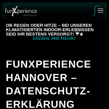
Zum
Inhalt
springen
OB REGEN ODER HITZE – BEI UNSEREN
KLIMATISIERTEN INDOOR-ERLEBNISSEN
SEID IHR BESTENS VERSORGT! ☔️☀️
ERZÄHL MIR MEHR!
GUTSCHEINE
BUCHEN
FUNXPERIENCE
HANNOVER –
ALLE ERLEBNISSE
DATENSCHUTZ­
ERKLÄRUNG