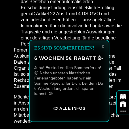
das Bestehen einer automatisierten
Entscheidungsfindung einschließlich Profiling
gemäß Artikel 22 Abs.1 und 4 DS-GVO und —
zumindest in diesen Fällen — aussagekräftige
Informationen über die involvierte Logik sowie die
Tragweite und die angestrebten Auswirkungen
einer derartigen Verarbeitung für die betroffene
Person
ES SIND SOMMERFERIEN!
Ferner steht der betroffenen Person ein
Auskunftsrecht darüber zu, ob personenbezogene
6 WOCHEN 5€ RABATT 🥳
Daten an ein Drittland oder an eine internationale
Juhu! Es sind endlich Sommerferien!
Organisation übermittelt wurden. Sofern dies der Fall
😍 Neben unseren klassischen
ist, so steht der betroffenen Person im Übrigen das
Ferienangeboten haben wir ein
Recht zu, Auskunft über die geeigneten Garantien im
Sommer-Special für Dich, bei dem Du
Zusammenhang mit der Übermittlung zu erhalten.
6 Wochen lang ordentlich sparen
kannst! 😎
Möchte eine betroffene Person dieses Auskunftsrecht
in Anspruch nehmen, kann sie sich hierzu jederzeit
👉 ALLE INFOS
an den Datenschutzbeauftragten oder einen
Mitarbeiter des für die Verarbeitung Verantwortlichen
wenden.