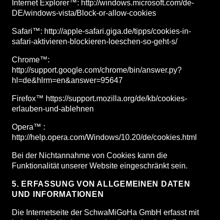
Internet Explorer™: http://windows.microsoft.com/de-
DE/windows-vista/Block-or-allow-cookies
Safari™: http://apple-safari.giga.de/tipps/cookies-in-
safari-aktivieren-blockieren-loeschen-so-geht-s/
Chrome™:
http://support.google.com/chrome/bin/answer.py?
hl=de&hlrm=en&answer=95647
Firefox™ https://support.mozilla.org/de/kb/cookies-
erlauben-und-ablehnen
Opera™ :
http://help.opera.com/Windows/10.20/de/cookies.html
Bei der Nichtannahme von Cookies kann die
Funktionalität unserer Website eingeschränkt sein.
5. ERFASSUNG VON ALLGEMEINEN DATEN
UND INFORMATIONEN
Die Internetseite der SchwaMiGoHa GmbH erfasst mit