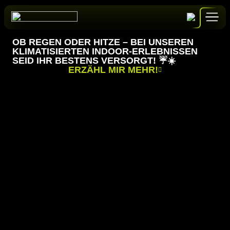
Zum
Inhalt
springen
OB REGEN ODER HITZE – BEI UNSEREN
KLIMATISIERTEN INDOOR-ERLEBNISSEN
SEID IHR BESTENS VERSORGT! ☔️☀️
ERZÄHL MIR MEHR!
GUTSCHEINE
BUCHEN
ALLE ERLEBNISSE