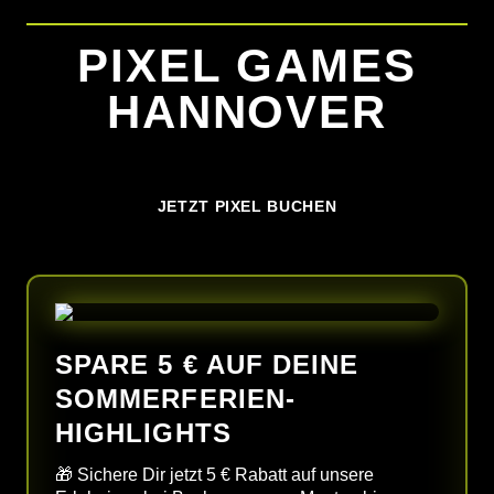
PIXEL GAMES
HANNOVER
JETZT PIXEL BUCHEN
START
PIXEL GAMES
KINDERGEBURTSTAG
SPARE 5 € AUF DEINE
SOMMERFERIEN-
SPIELE
HIGHLIGHTS
PREISE
🎁 Sichere Dir jetzt 5 € Rabatt auf unsere