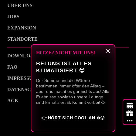
ÜBER UNS
JOBS
EXPANSION
STANDORTE
HITZE? NICHT MIT UNS!
DOWNLOAD
BEI UNS IST ALLES
FAQ
KLIMATISIERT 😎
IMPRESSUM
Der Somme und die Wärme
bestimmen immer öfter den Alltag –
DATENSCHUTZ
aber uns macht es gar nichts aus! Alle
Erlebnisse sowieso unsere Lounge
AGB
sind klimatisiert 🙏 Kommt vorbei! 🥳
built with
👉 HÖRT SICH COOL AN ❄️😜