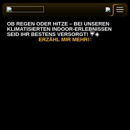
Zum
Inhalt
springen
OB REGEN ODER HITZE – BEI UNSEREN
KLIMATISIERTEN INDOOR-ERLEBNISSEN
SEID IHR BESTENS VERSORGT! ☔️☀️
ERZÄHL MIR MEHR!
GUTSCHEINE
BUCHEN
ALLE ERLEBNISSE
START
BOLLER BATTLE
EVENTS & ANGEBOTE