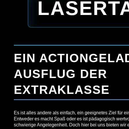
LASERT
EIN ACTIONGELA
AUSFLUG DER
EXTRAKLASSE
Es ist alles andere als einfach, ein geeignetes Ziel für e
Entweder es macht Spaß oder es ist pädagogisch wertvoll
schwierige Angelegenheit. Doch hier bei uns bieten wir 