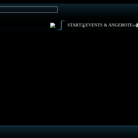
START
EVENTS & ANGEBOTE
KINDERGEBURTSTAG
KIDS TAGGEN
JUNGGESELLENABSCHIE
SCHULAUSFLUG
FERIENFLATRATE
FIRMEN &
TEAMBUILDING